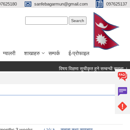
97625180
sanfebagarmun@gmail.com
097625137
Search form
Search
ग्यालरी
शाखाहरु
सम्पर्क
ई-प्रोफाइल
विषय विज्ञमा सुचीकृत हुने सम्बन्धी सूचना ।
 months 3 weeks
८२/८३
सूचना तथा समाचार