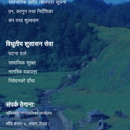
सार्वजनिक खरीद /बोलपत्र सूचना
एन, कानुन तथा निर्देशिका
कर तथा शुल्कहरु
विधुतीय शुसासन सेवा
घटना दर्ता
सामाजिक सुरक्षा
नागरिक वडापत्र
निवेदनको ढाँचा
संपर्क ठेगाना:
साँफेबगर नगरपालिका कार्यालय
साँफे बजार-४, अछाम,नेपाल |