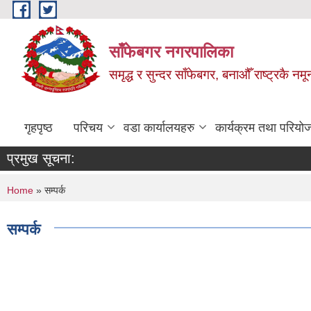
Skip to main content
साँफेबगर नगरपालिका
समृद्ध र सुन्दर साँफेबगर, बनाऔँ राष्ट्रकै न
गृहपृष्ठ
परिचय
वडा कार्यालयहरु
कार्यक्रम तथा परियो
प्रमुख सूचना:
You are here
Home
» सम्पर्क
सम्पर्क