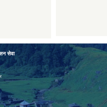
ासन सेवा
ा
र