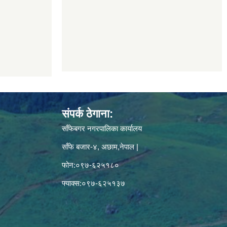
संपर्क ठेगाना:
साँफेबगर नगरपालिका कार्यालय
साँफे बजार-४, अछाम,नेपाल |
फोन:०९७-६२५१८०
फ्याक्स:०९७-६२५१३७