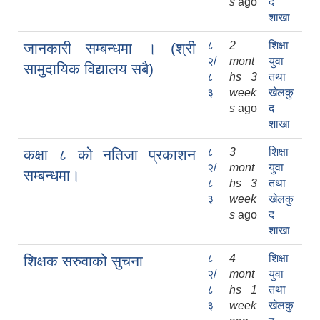
s
ago
द
शाखा
८
2
शिक्षा
जानकारी सम्बन्धमा । (श्री
२/
mont
युवा
सामुदायिक विद्यालय सबै)
८
hs 3
तथा
३
week
खेलकु
s
ago
द
शाखा
८
3
शिक्षा
कक्षा ८ को नतिजा प्रकाशन
२/
mont
युवा
सम्बन्धमा।
८
hs 3
तथा
३
week
खेलकु
s
ago
द
शाखा
८
4
शिक्षा
शिक्षक सरुवाको सुचना
२/
mont
युवा
८
hs 1
तथा
३
week
खेलकु