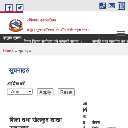
Skip to main content
साँफेबगर नगरपालिका
समृद्ध र सुन्दर साँफेबगर, बनाऔँ राष्ट्रकै नमूना नगर।
प्रमुख सूचना:
विषय विज्ञमा सुचीकृत हुने सम्बन्धी सूचना ।
सम्पति तथा मालपोत कर संकलन ब
You are here
Home
» सूचनाहरु
सूचनाहरु
आर्थिक वर्ष
आ
र्थि
क
शिक्षा तथा खेलकुद शाखा
व
पोस्ट