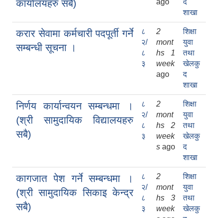
कार्यालयहरु सबै)
ago
द
शाखा
८
2
शिक्षा
करार सेवामा कर्मचारी पदपूर्ती गर्ने
२/
mont
युवा
सम्बन्धी सूचना ।
८
hs 1
तथा
३
week
खेलकु
ago
द
शाखा
८
2
शिक्षा
निर्णय कार्यान्वयन सम्बन्धमा ।
२/
mont
युवा
(श्री सामुदायिक विद्यालयहरु
८
hs 2
तथा
सबै)
३
week
खेलकु
s
ago
द
शाखा
८
2
शिक्षा
कागजात पेश गर्ने सम्बन्धमा ।
२/
mont
युवा
(श्री सामुदायिक सिकाइ केन्द्र
८
hs 3
तथा
सबै)
३
week
खेलकु