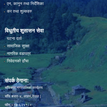
एन, कानुन तथा निर्देशिका
कर तथा शुल्कहरु
विधुतीय शुसासन सेवा
घटना दर्ता
सामाजिक सुरक्षा
नागरिक वडापत्र
निवेदनको ढाँचा
संपर्क ठेगाना:
साँफेबगर नगरपालिका कार्यालय
साँफे बजार-४, अछाम,नेपाल |
फोन:०९७-६२५१८०