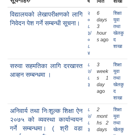
सूचनाहरु
र्ष
मिति
शाखा
२
6
शिक्षा
विद्यालयको लेखापरीक्षणको लागि
०
days
युवा
निवेदन पेश गर्ने सम्बन्धी सूचना।
८
3
तथा
३/
hour
खेलकु
०
s
ago
द
८
शाखा
४
८
3
शिक्षा
सरुवा सहमतिका लागि दरखास्त
२/
week
युवा
आव्हन सम्बन्धमा ।
८
s 1
तथा
३
day
खेलकु
ago
द
शाखा
८
2
शिक्षा
अनिवार्य तथा निःशुल्क शिक्षा ऐन
२/
mont
युवा
२०७५ को व्यवस्था कार्यान्वयन
८
hs 2
तथा
गर्ने सम्बन्धमा। ( श्री वडा
३
days
खेलकु