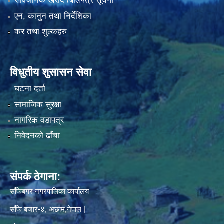
सार्वजनिक खरीद /बोलपत्र सूचना
एन, कानुन तथा निर्देशिका
कर तथा शुल्कहरु
विधुतीय शुसासन सेवा
घटना दर्ता
सामाजिक सुरक्षा
नागरिक वडापत्र
निवेदनको ढाँचा
संपर्क ठेगाना:
साँफेबगर नगरपालिका कार्यालय
साँफे बजार-४, अछाम,नेपाल |