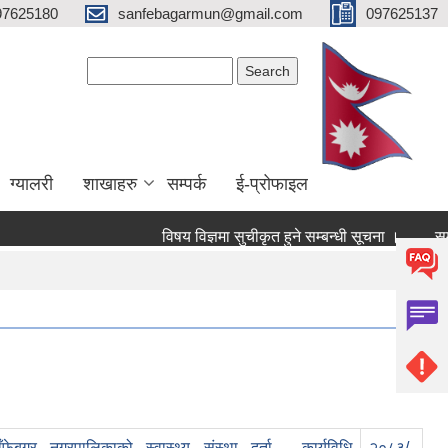
97625180
sanfebagarmun@gmail.com
097625137
Search form
Search
ग्यालरी
शाखाहरु
सम्पर्क
ई-प्रोफाइल
विषय विज्ञमा सुचीकृत हुने सम्बन्धी सूचना ।
सम्पति
ाँफेबगर नगरपालिकाको स्वास्थ्य संस्था दर्ता , कार्यविधि
२०८३/