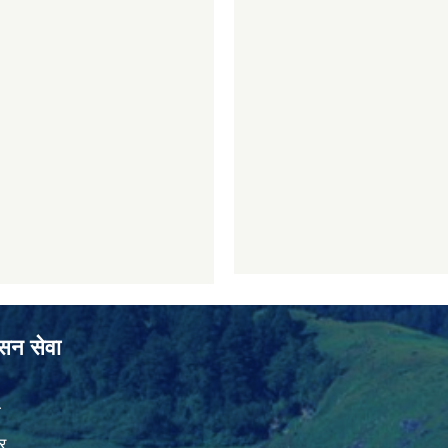
ासन सेवा
ा
र