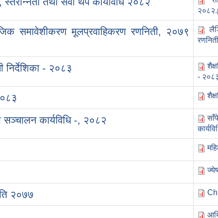
 , स्तरोन्नती तथा सेवा थप कार्यविधि २०८२
२०८२.
लै
ाजिक समावेशीकरण मूलप्रवाहिकरण रणनिती, २०७९
रणनिती
शैक
धी निर्देशिका - २०८३
- २०८
शैक
-२०८३
साँ
 सञ्‍चालन कार्यविधि -, २०८२
कार्यव
महि
ज्य
Chi
ीति २०७७
आर्