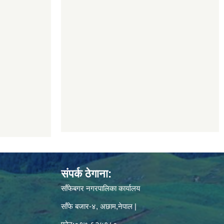
संपर्क ठेगाना:
साँफेबगर नगरपालिका कार्यालय
साँफे बजार-४, अछाम,नेपाल |