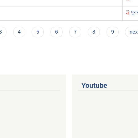
पुन
3
4
5
6
7
8
9
next
Youtube