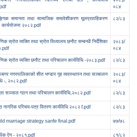
pdf
०८४
ङ्गिक समानता तथा सामाजिक समावेशीकरण मूलप्रवाहिकरण
८२/८३
 कार्ययोजना २०८२.pdf
्षणिक स्रोत व्यक्ति तथा स्रोत विध्यालय छनौट सम्बन्धी निर्देशिका
२०८३/
३.pdf
०८४
्षणिक स्रोत व्यक्ति छनौट तथा परिचालन कार्यविधि -२०८३.pdf
८२/८३
फेबगर नगरपालिकाको शीत भण्डार गृह व्यवस्थापन तथा सञ्‍चालन
२०८३/
िधि -, २०८२.pdf
०८४
ला सञ्‍जाल गठन तथा परिचालन कार्यविधि,२०८२.pdf
८२/८३
ेष्‍ठ नागरिक परिचय-पत्र वितरण कार्यविधि २०८२ f.pdf
८२/८३
ld marriage strategy sanfe final.pdf
७७/७८
थिक ऐन - २०८१.pdf
८१/८२