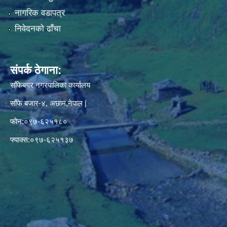
नागरिक वडापत्र
निवेदनको ढाँचा
संपर्क ठेगाना:
साँफेबगर नगरपालिका कार्यालय
साँफे बजार-४, अछाम,नेपाल |
फोन:०९७-६२५१८०
फ्याक्स:०९७-६२५१३७