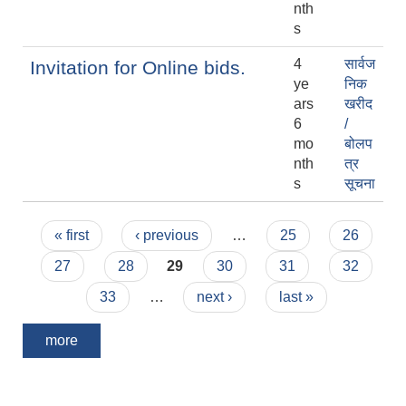
nth
s
4
सार्वज
Invitation for Online bids.
ye
निक
ars
खरीद
6
/
mo
बोलप
nth
त्र
s
सूचना
Pages
« first
‹ previous
…
25
26
27
28
29
30
31
32
33
…
next ›
last »
more