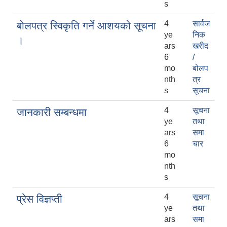
s
4
सार्वज
बोलपत्र स्विकृति गर्ने आशयको सूचना
ye
निक
।
ars
खरीद
6
/
mo
बोलप
nth
त्र
s
सूचना
4
सूचना
जानकारी सम्बन्धमा
ye
तथा
ars
समा
6
चार
mo
nth
s
4
सूचना
प्रेस विज्ञप्ती
ye
तथा
ars
समा