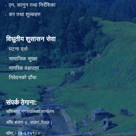
एन, कानुन तथा निर्देशिका
कर तथा शुल्कहरु
विधुतीय शुसासन सेवा
घटना दर्ता
सामाजिक सुरक्षा
नागरिक वडापत्र
निवेदनको ढाँचा
संपर्क ठेगाना:
साँफेबगर नगरपालिका कार्यालय
साँफे बजार-४, अछाम,नेपाल |
फोन:०९७-६२५१८०