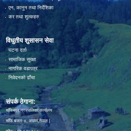
एन, कानुन तथा निर्देशिका
कर तथा शुल्कहरु
विधुतीय शुसासन सेवा
घटना दर्ता
सामाजिक सुरक्षा
नागरिक वडापत्र
निवेदनको ढाँचा
संपर्क ठेगाना:
साँफेबगर नगरपालिका कार्यालय
साँफे बजार-४, अछाम,नेपाल |