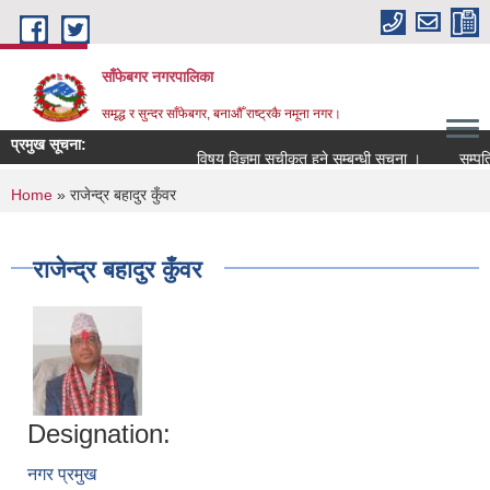
Skip to main content
साँफेबगर नगरपालिका
समृद्ध र सुन्दर साँफेबगर, बनाऔँ राष्ट्रकै नमूना नगर।
प्रमुख सूचना:
विषय विज्ञमा सुचीकृत हुने सम्बन्धी सूचना ।
सम्पति त
You are here
Home
» राजेन्द्र बहादुर कुँवर
राजेन्द्र बहादुर कुँवर
Designation:
नगर प्रमुख