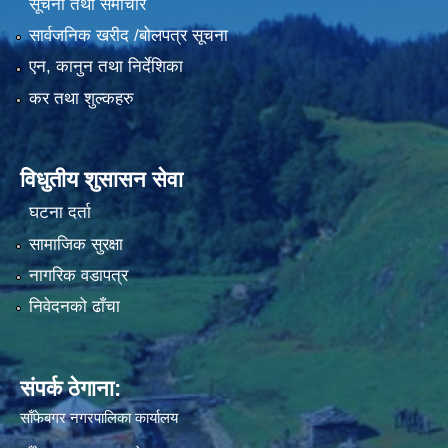
सूचना तथा समाचार
सार्वजनिक खरीद /बोलपत्र सूचना
एन, कानुन तथा निर्देशिका
कर तथा शुल्कहरु
विधुतीय शुसासन सेवा
घटना दर्ता
सामाजिक सुरक्षा
नागरिक वडापत्र
निवेदनको ढाँचा
संपर्क ठेगाना:
साँफेबगर नगरपालिका कार्यालय