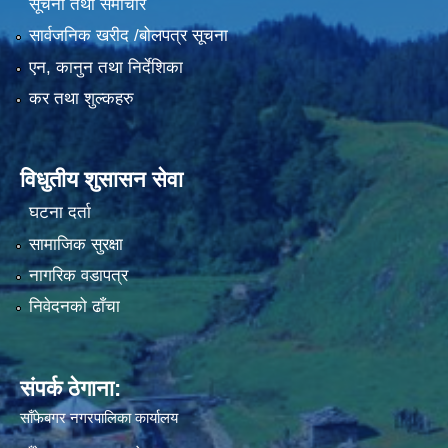
सूचना तथा समाचार
सार्वजनिक खरीद /बोलपत्र सूचना
एन, कानुन तथा निर्देशिका
कर तथा शुल्कहरु
विधुतीय शुसासन सेवा
घटना दर्ता
सामाजिक सुरक्षा
नागरिक वडापत्र
निवेदनको ढाँचा
संपर्क ठेगाना:
साँफेबगर नगरपालिका कार्यालय