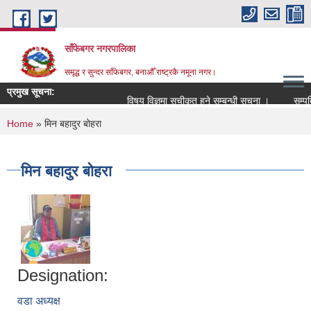
Skip to main content
साँफेबगर नगरपालिका
समृद्ध र सुन्दर साँफेबगर, बनाऔँ राष्ट्रकै नमूना नगर।
प्रमुख सूचना:
विषय विज्ञमा सुचीकृत हुने सम्बन्धी सूचना ।
सम्पति त
You are here
Home
» मिन बहादुर बोहरा
मिन बहादुर बोहरा
Designation:
वडा अध्यक्ष