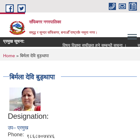
Skip to main content
साँफेबगर नगरपालिका
समृद्ध र सुन्दर साँफेबगर, बनाऔँ राष्ट्रकै नमूना नगर।
प्रमुख सूचना:
विषय विज्ञमा सुचीकृत हुने सम्बन्धी सूचना ।
सम्पत
You are here
Home
» बिर्मला देवि बुड्थापा
बिर्मला देवि बुड्थापा
Designation:
उप– प्रमुख
Phone:
९८६८७०७४४६