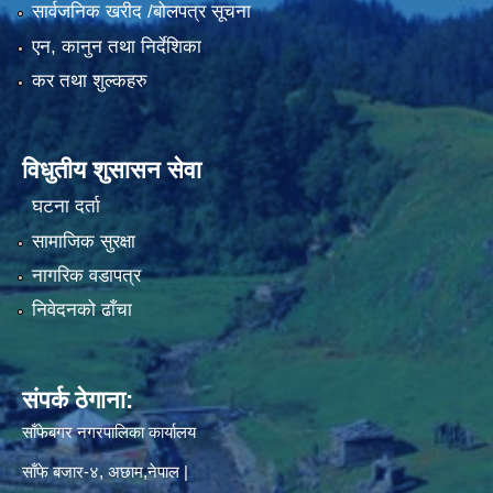
सार्वजनिक खरीद /बोलपत्र सूचना
एन, कानुन तथा निर्देशिका
कर तथा शुल्कहरु
विधुतीय शुसासन सेवा
घटना दर्ता
सामाजिक सुरक्षा
नागरिक वडापत्र
निवेदनको ढाँचा
संपर्क ठेगाना:
साँफेबगर नगरपालिका कार्यालय
साँफे बजार-४, अछाम,नेपाल |