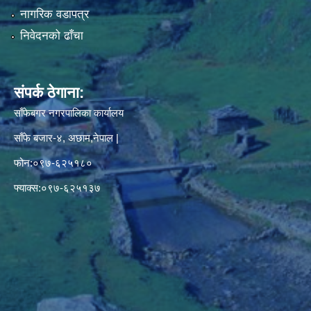
नागरिक वडापत्र
निवेदनको ढाँचा
संपर्क ठेगाना:
साँफेबगर नगरपालिका कार्यालय
साँफे बजार-४, अछाम,नेपाल |
फोन:०९७-६२५१८०
फ्याक्स:०९७-६२५१३७