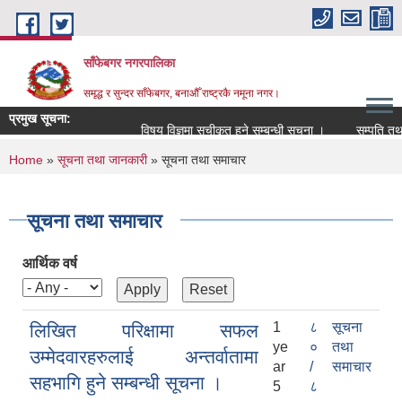
Skip to main content
साँफेबगर नगरपालिका
समृद्ध र सुन्दर साँफेबगर, बनाऔँ राष्ट्रकै नमूना नगर।
प्रमुख सूचना:
विषय विज्ञमा सुचीकृत हुने सम्बन्धी सूचना ।
सम्पति तथा माल
You are here
Home
»
सूचना तथा जानकारी
» सूचना तथा समाचार
सूचना तथा समाचार
आर्थिक वर्ष
1
८
सूचना
लिखित परिक्षामा सफल
ye
०
तथा
उम्मेदवारहरुलाई अन्तर्वातामा
ar
/
समाचार
सहभागि हुने सम्बन्धी सूचना ।
5
८