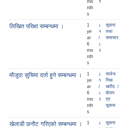
mo
१
nth
s
1
८
सूचना
लिखित परिक्षा सम्बन्धमा ।
ye
१
तथा
ar
/
समाचार
6
८
mo
२
nth
s
1
८
सार्वज
मौजुदा सुचिमा दर्ता हुने सम्बन्धमा ।
ye
१
निक
ar
/
खरीद /
6
८
बोलप
mo
२
त्र
nth
सूचना
s
1
८
सूचना
खेलाडी छनौट गरिएको सम्बन्धमा ।