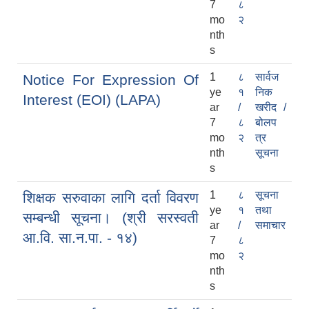
7
८
mo
२
nth
s
1
८
सार्वज
Notice For Expression Of
ye
१
निक
Interest (EOI) (LAPA)
ar
/
खरीद /
7
८
बोलप
mo
२
त्र
nth
सूचना
s
1
८
सूचना
शिक्षक सरुवाका लागि दर्ता विवरण
ye
१
तथा
सम्बन्धी सूचना। (श्री सरस्वती
ar
/
समाचार
आ.वि. सा.न.पा. - १४)
7
८
mo
२
nth
s