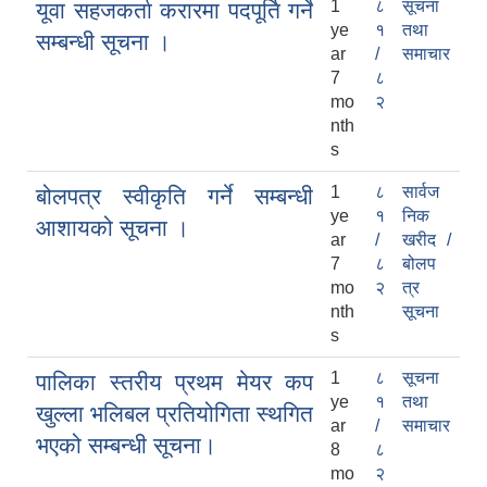
1
८
सूचना
यूवा सहजकर्ता करारमा पदपूर्ति गर्ने
ye
१
तथा
सम्बन्धी सूचना ।
ar
/
समाचार
7
८
mo
२
nth
s
1
८
सार्वज
बोलपत्र स्वीकृति गर्ने सम्बन्धी
ye
१
निक
आशायको सूचना ।
ar
/
खरीद /
7
८
बोलप
mo
२
त्र
nth
सूचना
s
1
८
सूचना
पालिका स्तरीय प्रथम मेयर कप
ye
१
तथा
खुल्ला भलिबल प्रतियोगिता स्थगित
ar
/
समाचार
भएको सम्बन्धी सूचना।
8
८
mo
२