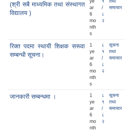
ye
१
तथा
(श्री सबै माध्यमिक तथा संस्थागत
ar
/
समाचार
विद्यालय )
6
८
mo
२
nth
s
1
८
सूचना
रिक्त पदमा स्थायी शिक्षक सरूवा
ye
१
तथा
सम्बन्धी सूचना।
ar
/
समाचार
6
८
mo
२
nth
s
1
८
सूचना
जानकारी सम्बन्धमा ।
ye
१
तथा
ar
/
समाचार
6
८
mo
२
nth