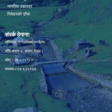
नागरिक वडापत्र
निवेदनको ढाँचा
संपर्क ठेगाना:
साँफेबगर नगरपालिका कार्यालय
साँफे बजार-४, अछाम,नेपाल |
फोन:०९७-६२५१८०
फ्याक्स:०९७-६२५१३७