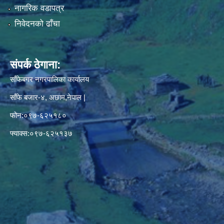
नागरिक वडापत्र
निवेदनको ढाँचा
संपर्क ठेगाना:
साँफेबगर नगरपालिका कार्यालय
साँफे बजार-४, अछाम,नेपाल |
फोन:०९७-६२५१८०
फ्याक्स:०९७-६२५१३७