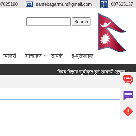
97625180
sanfebagarmun@gmail.com
097625137
Search form
Search
ग्यालरी
शाखाहरु
सम्पर्क
ई-प्रोफाइल
विषय विज्ञमा सुचीकृत हुने सम्बन्धी सूचना ।
सम्पति तथा