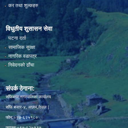
कर तथा शुल्कहरु
विधुतीय शुसासन सेवा
घटना दर्ता
सामाजिक सुरक्षा
नागरिक वडापत्र
निवेदनको ढाँचा
संपर्क ठेगाना:
साँफेबगर नगरपालिका कार्यालय
साँफे बजार-४, अछाम,नेपाल |
फोन:०९७-६२५१८०
फ्याक्स:०९७-६२५१३७