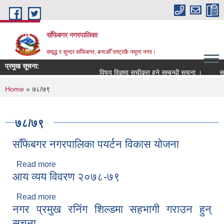
Skip to main content
साँफेबगर नगरपालिका
समृद्ध र सुन्दर साँफेबगर, बनाऔँ राष्ट्रकै नमूना नगर।
प्रमुख सूचना:
विषय विज्ञमा सुचीकृत हुने सम्बन्धी सूचना ।
सम्प
You are here
Home
» ७८/७९
७८/७९
साँफेबगर नगरपालिका पयर्टन विकास योजना
Read more
about साँफेबगर नगरपालिका पयर्टन विकास योजना
आय व्यय विवरण २०७८-७९
Read more
about आय व्यय विवरण २०७८-७९
नगर प्रमुख रनिंग शिल्डमा सहभागी गराउन हुन्
सूचना