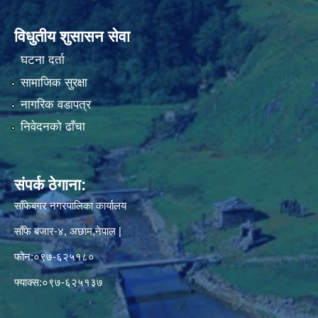
विधुतीय शुसासन सेवा
घटना दर्ता
सामाजिक सुरक्षा
नागरिक वडापत्र
निवेदनको ढाँचा
संपर्क ठेगाना:
साँफेबगर नगरपालिका कार्यालय
साँफे बजार-४, अछाम,नेपाल |
फोन:०९७-६२५१८०
फ्याक्स:०९७-६२५१३७