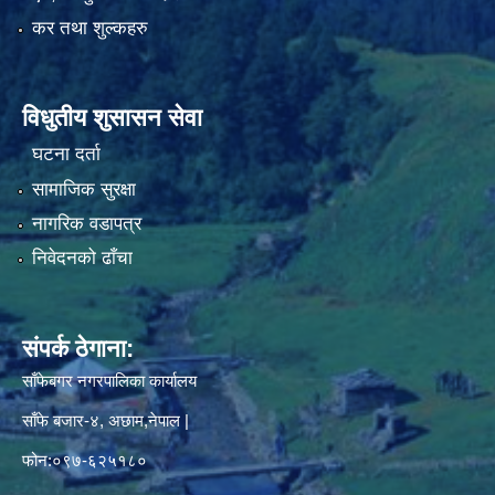
कर तथा शुल्कहरु
विधुतीय शुसासन सेवा
घटना दर्ता
सामाजिक सुरक्षा
नागरिक वडापत्र
निवेदनको ढाँचा
संपर्क ठेगाना:
साँफेबगर नगरपालिका कार्यालय
साँफे बजार-४, अछाम,नेपाल |
फोन:०९७-६२५१८०