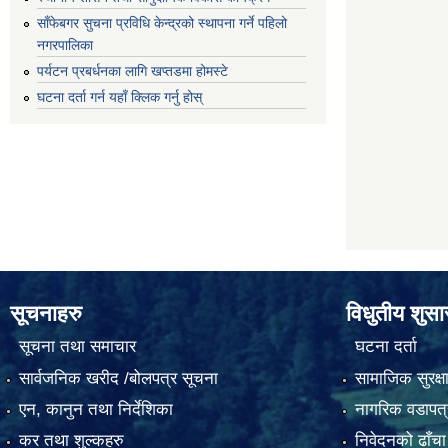
साँफेबगर सुचना प्रविधि केन्द्रको स्थापना गर्ने पहिलो
नगरपालिका
पर्यटन प्रबर्धनका लागि खप्तडमा होमस्टे
घटना दर्ता गर्न यहाँ क्लिक गर्नु होस्
सूचनाहरु
विधुतीय शुस
सूचना तथा समाचार
घटना दर्ता
सार्वजनिक खरीद /बोलपत्र सूचना
सामाजिक सुरक्ष
एन, कानुन तथा निर्देशिका
नागरिक वडापत्
कर तथा शुल्कहरु
निवेदनको ढाँचा