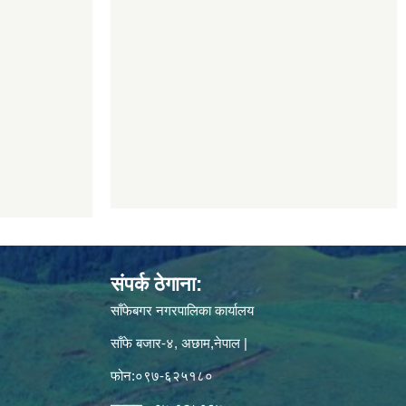
संपर्क ठेगाना:
साँफेबगर नगरपालिका कार्यालय
साँफे बजार-४, अछाम,नेपाल |
फोन:०९७-६२५१८०