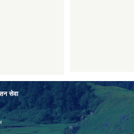
ासन सेवा
ा
र