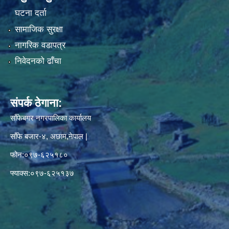
घटना दर्ता
सामाजिक सुरक्षा
नागरिक वडापत्र
निवेदनको ढाँचा
संपर्क ठेगाना:
साँफेबगर नगरपालिका कार्यालय
साँफे बजार-४, अछाम,नेपाल |
फोन:०९७-६२५१८०
फ्याक्स:०९७-६२५१३७