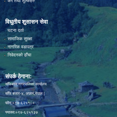
कर तथा शुल्कहरु
विधुतीय शुसासन सेवा
घटना दर्ता
सामाजिक सुरक्षा
नागरिक वडापत्र
निवेदनको ढाँचा
संपर्क ठेगाना:
साँफेबगर नगरपालिका कार्यालय
साँफे बजार-४, अछाम,नेपाल |
फोन:०९७-६२५१८०
फ्याक्स:०९७-६२५१३७