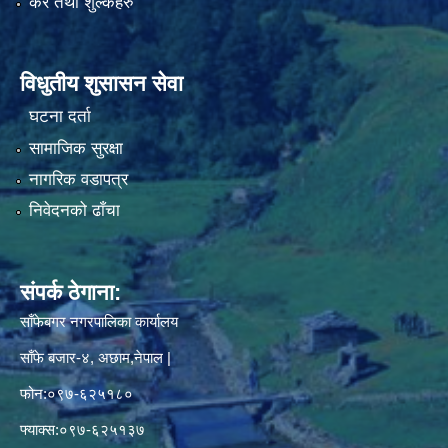
कर तथा शुल्कहरु
विधुतीय शुसासन सेवा
घटना दर्ता
सामाजिक सुरक्षा
नागरिक वडापत्र
निवेदनको ढाँचा
संपर्क ठेगाना:
साँफेबगर नगरपालिका कार्यालय
साँफे बजार-४, अछाम,नेपाल |
फोन:०९७-६२५१८०
फ्याक्स:०९७-६२५१३७