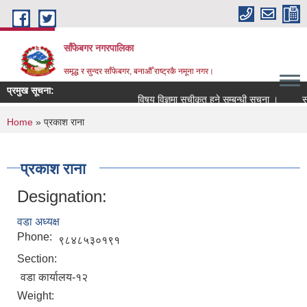
Skip to main content
साँफेबगर नगरपालिका
समृद्ध र सुन्दर साँफेबगर, बनाऔँ राष्ट्रकै नमूना नगर।
प्रमुख सूचना:
विषय विज्ञमा सुचीकृत हुने सम्बन्धी सूचना ।
सम्पत
You are here
Home
» प्रकाश राना
प्रकाश राना
Designation:
वडा अध्यक्ष
Phone:
९८४८५३०१९१
Section:
वडा कार्यालय-१२
Weight: