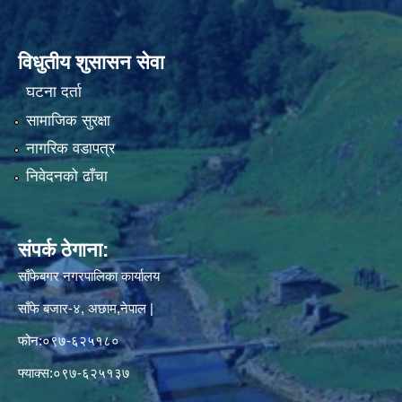
विधुतीय शुसासन सेवा
घटना दर्ता
सामाजिक सुरक्षा
नागरिक वडापत्र
निवेदनको ढाँचा
संपर्क ठेगाना:
साँफेबगर नगरपालिका कार्यालय
साँफे बजार-४, अछाम,नेपाल |
फोन:०९७-६२५१८०
फ्याक्स:०९७-६२५१३७