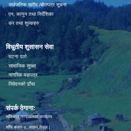
सार्वजनिक खरीद /बोलपत्र सूचना
एन, कानुन तथा निर्देशिका
कर तथा शुल्कहरु
विधुतीय शुसासन सेवा
घटना दर्ता
सामाजिक सुरक्षा
नागरिक वडापत्र
निवेदनको ढाँचा
संपर्क ठेगाना:
साँफेबगर नगरपालिका कार्यालय
साँफे बजार-४, अछाम,नेपाल |