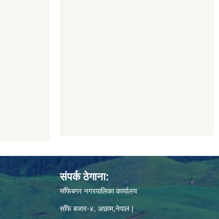
संपर्क ठेगाना:
साँफेबगर नगरपालिका कार्यालय
साँफे बजार-४, अछाम,नेपाल |