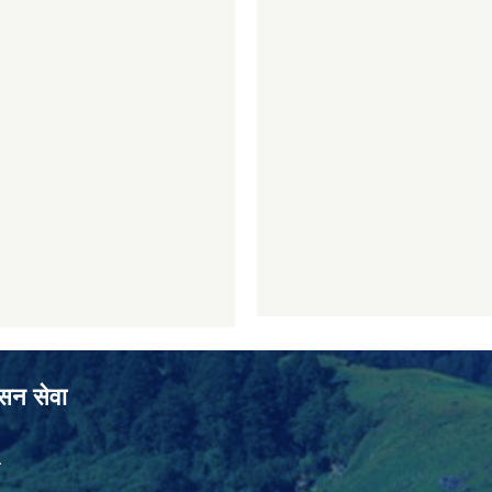
ासन सेवा
ा