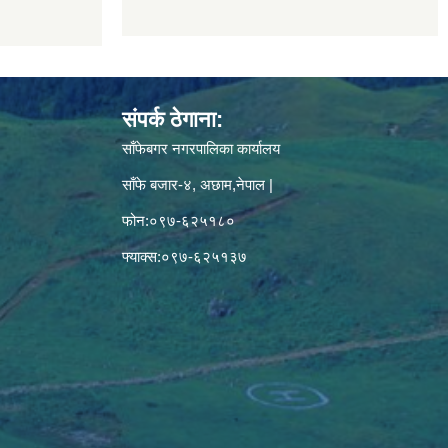
संपर्क ठेगाना:
साँफेबगर नगरपालिका कार्यालय
साँफे बजार-४, अछाम,नेपाल |
फोन:०९७-६२५१८०
फ्याक्स:०९७-६२५१३७