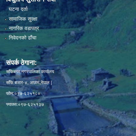
घटना दर्ता
सामाजिक सुरक्षा
नागरिक वडापत्र
निवेदनको ढाँचा
संपर्क ठेगाना:
साँफेबगर नगरपालिका कार्यालय
साँफे बजार-४, अछाम,नेपाल |
फोन:०९७-६२५१८०
फ्याक्स:०९७-६२५१३७