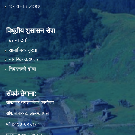
कर तथा शुल्कहरु
विधुतीय शुसासन सेवा
घटना दर्ता
सामाजिक सुरक्षा
नागरिक वडापत्र
निवेदनको ढाँचा
संपर्क ठेगाना:
साँफेबगर नगरपालिका कार्यालय
साँफे बजार-४, अछाम,नेपाल |
फोन:०९७-६२५१८०
फ्याक्स:०९७-६२५१३७