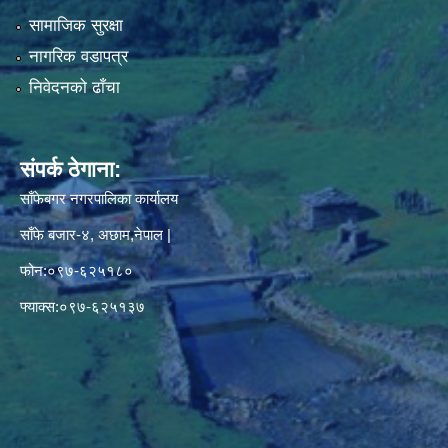
सामाजिक सुरक्षा
नागरिक वडापत्र
निवेदनको ढाँचा
संपर्क ठेगाना:
साँफेबगर नगरपालिका कार्यालय
साँफे बजार-४, अछाम,नेपाल |
फोन:०९७-६२५१८०
फ्याक्स:०९७-६२५१३७