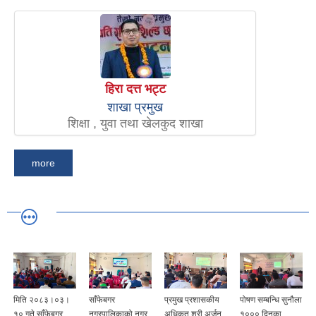
हिरा दत्त भट्ट
शाखा प्रमुख
शिक्षा , युवा तथा खेलकुद शाखा
more
मिति २०८३।०३।
साँफेबगर
प्रमुख प्रशासकीय
पोषण सम्बन्धि सुनौला
१० गते साँफेबगर
नगरपालिकाको नगर
अधिकृत श्री अर्जुन
१००० दिनका