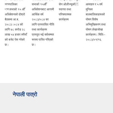
नगरपालिका
सभाको १५औँ
सेन ओलीज्यूको
आमाहरु र ५ वर्ष
नगरसभाको १५ औँ
अधिवेशनबाट आगामी
स्वागत तथा
मुनिका
अधिबेशनको दोश्रो
आर्थिक वर्ष
परिचयात्मक
बालबालिकाहरूको
बैठकमा आ.ब.
२०८३/०८४ का
कार्यक्रम
पोषण विशेष
२०८३।०८४ को
लागि प्रस्तावित नीति
अभिमुखिकरण तथा
लागि ७८ करोड २८
तथा कार्यक्रम
पोषण लेखाजोखा
लाख ५४ हजार रुपैयाँ
प्रस्तुत भई सर्वसम्मत
कार्यक्रम। मितिः-
काे बजेट पेश गरेकाे
रूपमा पारित गरिएको
२०८३/०१/१६
छ।
छ।
नेपाली पात्रो